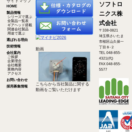
サイトマップ
ソフトロ
HOME
ニクス株
製品情報
シリーズで選ぶ
全製品一覧表
式会社
ギアヘッド搭載
関連会社製品
〒338-0821
用途で選ぶ
埼玉県さいたま
選ばれる理由
市桜区山久保一
技術情報
丁目８-２
動画
会社案内
TEL 048-855-
ご挨拶
4321(代)
企業理念
FAX 048-855-
会社概要
業務内容
5577
アクセス
お問い合わせ
こちらから当社製品に関する
採用募集情報
動画をご覧いただけます