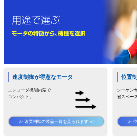
速度制御が得意なモータ
位置
エンコーダ機能内蔵で
シーケン
コンパクト。
省スペー
≫ 速度制御の製品一覧
≫ 