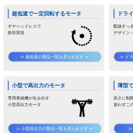
超低速で一定回転するモータ
ドラ
ギヤヘッドレスで
配線すっ
静音実現
デザイン
≫ 超低速の製品一覧
≫ ド
小型で高出力のモータ
薄型
専用巻線機が生み出す
高さに制
小型高出力モータ
迷わずこ
≫ 小型高出力の製品一覧
≫