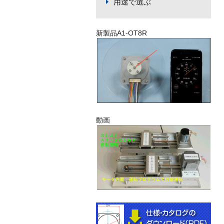
用途で選ぶ
新製品A1-OT8R
動画