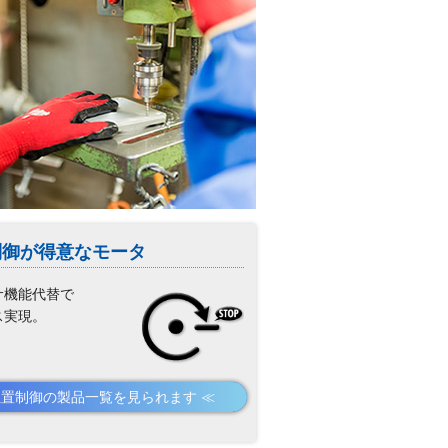
制御が得意なモータ
サ機能代替で
ス実現。
位置制御の製品一覧