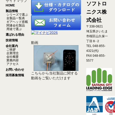
サイトマップ
ソフトロ
HOME
ニクス株
製品情報
シリーズで選ぶ
全製品一覧表
式会社
ギアヘッド搭載
関連会社製品
〒338-0821
用途で選ぶ
埼玉県さいたま
選ばれる理由
市桜区山久保一
技術情報
丁目８-２
動画
会社案内
TEL 048-855-
ご挨拶
4321(代)
企業理念
FAX 048-855-
会社概要
業務内容
5577
アクセス
お問い合わせ
こちらから当社製品に関する
採用募集情報
動画をご覧いただけます