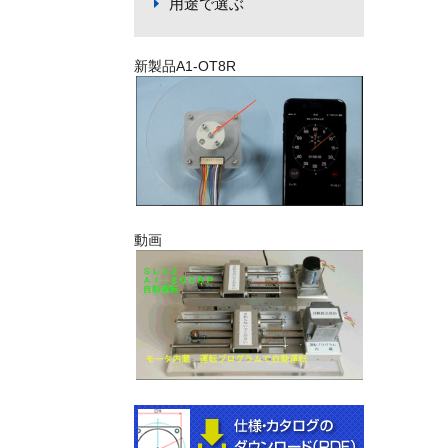
用途で選ぶ
新製品A1-OT8R
動画