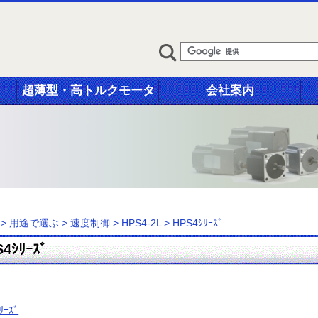
超薄型・高トルクモータ
会社案内
>
用途で選ぶ
>
速度制御
>
HPS4-2L
>
HPS4ｼﾘｰｽﾞ
4ｼﾘｰｽﾞ
ﾘｰｽﾞ