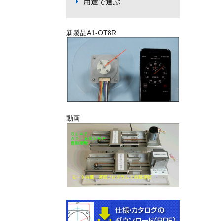
用途で選ぶ
新製品A1-OT8R
動画