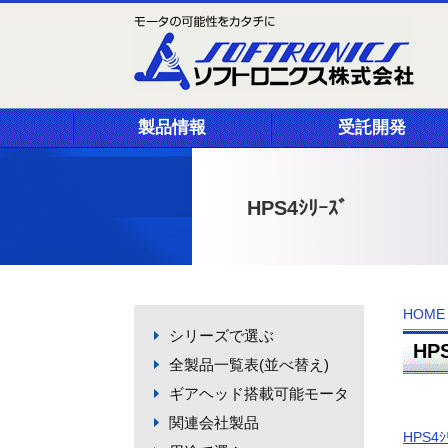
製品情報
受託開発
HPS4ｼﾘｰｽﾞ
HOME
シリーズで選ぶ
HPS
全製品一覧表(並べ替え)
ギアヘッド搭載可能モータ
関連会社製品
HPS4ｼ