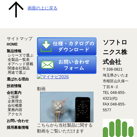
画面の上に戻る
サイトマップ
ソフトロ
HOME
ニクス株
製品情報
シリーズで選ぶ
全製品一覧表
式会社
ギアヘッド搭載
関連会社製品
〒338-0821
用途で選ぶ
埼玉県さいたま
選ばれる理由
市桜区山久保一
技術情報
丁目８-２
動画
会社案内
TEL 048-855-
ご挨拶
4321(代)
企業理念
FAX 048-855-
会社概要
業務内容
5577
アクセス
お問い合わせ
こちらから当社製品に関する
採用募集情報
動画をご覧いただけます