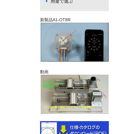
用途で選ぶ
新製品A1-OT8R
動画