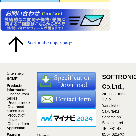
Back to the upper page.
Site map
SOFTRONI
HOME
Co.Ltd.,
Products
Information
Choose from
ZIP: 338-0821
Series
1-8-2
Product index
Yamakubo
Gearhead
paired models
Sakura-ku
Product of
Saitama-shi
affiliates
Saitama pref.
Choose from
Application
TEL +81-48-
855-4321(代)
Feature
Movies