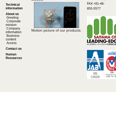
FAX +81-48-
Technical
information
855-5577
About us
Greeting
Corporate
mission
Company
Motion picture of our products.
information
Business
content
Access
Contact us
Human
Resources