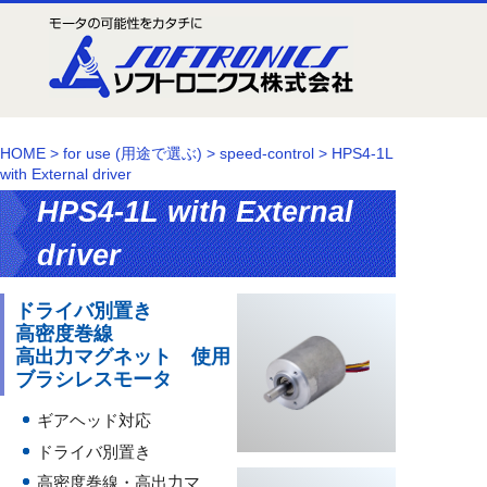
HOME
>
for use (用途で選ぶ)
>
speed-control
>
HPS4-1L
with External driver
HPS4-1L with External
driver
ドライバ別置き
高密度巻線
高出力マグネット 使用
ブラシレスモータ
ギアヘッド対応
ドライバ別置き
高密度巻線・高出力マ