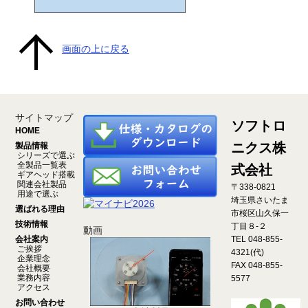
画面の上に戻る
サイトマップ
ソフトロ
HOME
ニクス株
製品情報
シリーズで選ぶ
全製品一覧表
式会社
ギアヘッド搭載
関連会社製品
〒338-0821
用途で選ぶ
埼玉県さいたま
選ばれる理由
市桜区山久保一
技術情報
丁目８-２
動画
会社案内
TEL 048-855-
ご挨拶
4321(代)
企業理念
FAX 048-855-
会社概要
業務内容
5577
アクセス
お問い合わせ