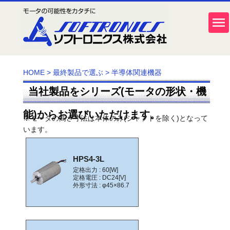
HOME
>
最終製品で選ぶ
>
半導体関連機器
当社製品をシリーズ(モータの形状・機
能)からお選びいただけます。
※モータの高さ寸法は本体のみ(シャフトを除く)となって
います。
HPS4-3L
定格出力 : 60[W]
定格電圧 : DC24[V]
外形寸法 : φ45×86.7