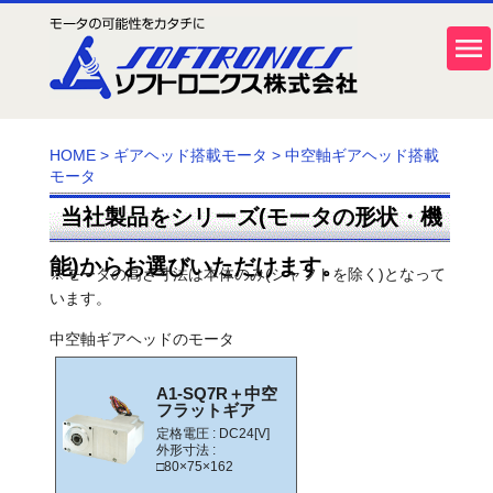
HOME
>
ギアヘッド搭載モータ
>
中空軸ギアヘッド搭載
モータ
当社製品をシリーズ(モータの形状・機
能)からお選びいただけます。
※モータの高さ寸法は本体のみ(シャフトを除く)となって
います。
中空軸ギアヘッドのモータ
A1-SQ7R＋中空
フラットギア
定格電圧 : DC24[V]
外形寸法 :
□80×75×162