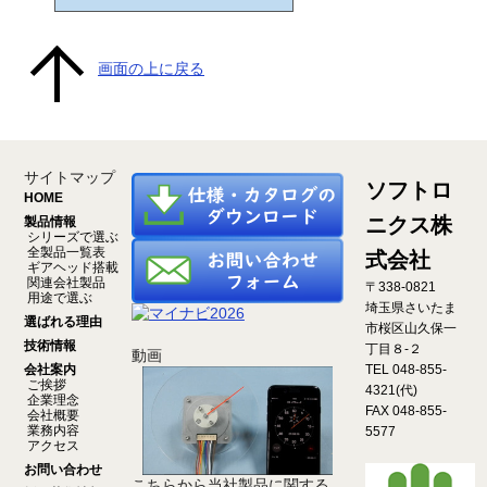
画面の上に戻る
サイトマップ
ソフトロ
HOME
ニクス株
製品情報
シリーズで選ぶ
全製品一覧表
式会社
ギアヘッド搭載
関連会社製品
〒338-0821
用途で選ぶ
埼玉県さいたま
選ばれる理由
市桜区山久保一
技術情報
丁目８-２
動画
会社案内
TEL 048-855-
ご挨拶
4321(代)
企業理念
FAX 048-855-
会社概要
業務内容
5577
アクセス
お問い合わせ
こちらから当社製品に関する