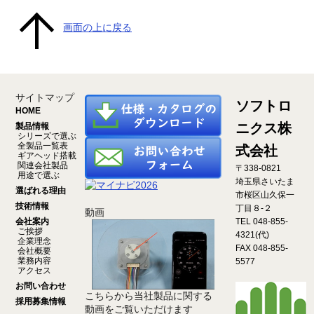
画面の上に戻る
サイトマップ
ソフトロ
HOME
ニクス株
製品情報
シリーズで選ぶ
全製品一覧表
式会社
ギアヘッド搭載
関連会社製品
〒338-0821
用途で選ぶ
埼玉県さいたま
選ばれる理由
市桜区山久保一
技術情報
丁目８-２
動画
会社案内
TEL 048-855-
ご挨拶
4321(代)
企業理念
FAX 048-855-
会社概要
業務内容
5577
アクセス
お問い合わせ
こちらから当社製品に関する
採用募集情報
動画をご覧いただけます