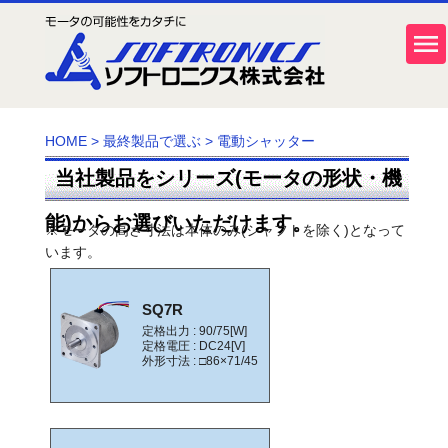
HOME
>
最終製品で選ぶ
>
電動シャッター
当社製品をシリーズ(モータの形状・機
能)からお選びいただけます。
※モータの高さ寸法は本体のみ(シャフトを除く)となって
います。
SQ7R
定格出力 : 90/75[W]
定格電圧 : DC24[V]
外形寸法 : □86×71/45