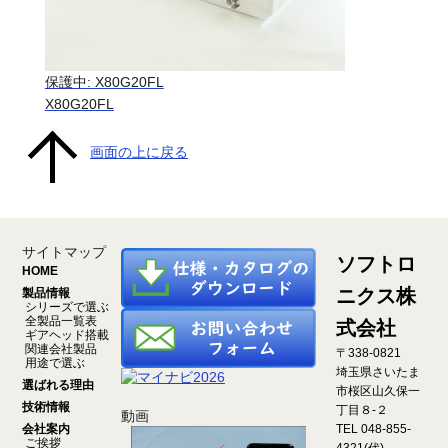
保護中: X80G20FL
X80G20FL
画面の上に戻る
サイトマップ
ソフトロ
HOME
ニクス株
製品情報
シリーズで選ぶ
全製品一覧表
式会社
ギアヘッド搭載
関連会社製品
〒338-0821
用途で選ぶ
埼玉県さいたま
選ばれる理由
市桜区山久保一
技術情報
丁目８-２
動画
会社案内
TEL 048-855-
ご挨拶