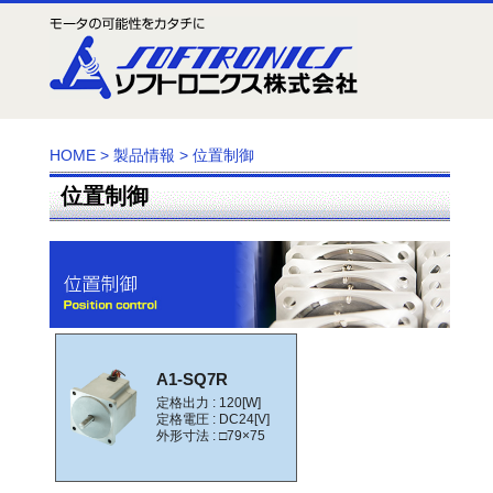
HOME
>
製品情報
>
位置制御
位置制御
A1-SQ7R
定格出力 : 120[W]
定格電圧 : DC24[V]
外形寸法 : □79×75