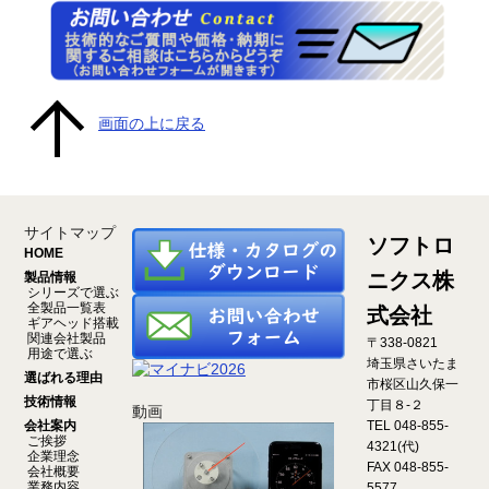
画面の上に戻る
サイトマップ
ソフトロ
HOME
ニクス株
製品情報
シリーズで選ぶ
全製品一覧表
式会社
ギアヘッド搭載
関連会社製品
〒338-0821
用途で選ぶ
埼玉県さいたま
選ばれる理由
市桜区山久保一
技術情報
丁目８-２
動画
会社案内
TEL 048-855-
ご挨拶
4321(代)
企業理念
FAX 048-855-
会社概要
業務内容
5577