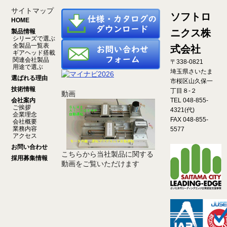
サイトマップ
ソフトロ
HOME
ニクス株
製品情報
シリーズで選ぶ
全製品一覧表
式会社
ギアヘッド搭載
関連会社製品
〒338-0821
用途で選ぶ
埼玉県さいたま
選ばれる理由
市桜区山久保一
技術情報
丁目８-２
動画
会社案内
TEL 048-855-
ご挨拶
4321(代)
企業理念
FAX 048-855-
会社概要
業務内容
5577
アクセス
お問い合わせ
こちらから当社製品に関する
採用募集情報
動画をご覧いただけます