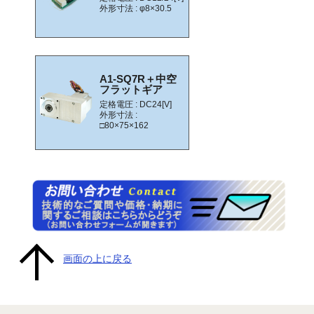
外形寸法 : φ8×30.5
A1-SQ7R＋中空
フラットギア
定格電圧 : DC24[V]
外形寸法 :
□80×75×162
画面の上に戻る