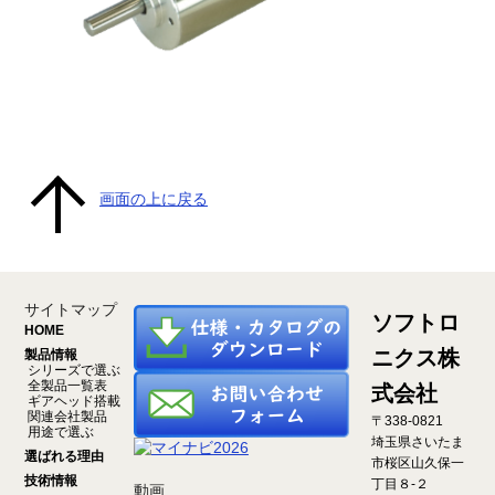
画面の上に戻る
サイトマップ
ソフトロ
HOME
ニクス株
製品情報
シリーズで選ぶ
全製品一覧表
式会社
ギアヘッド搭載
関連会社製品
〒338-0821
用途で選ぶ
埼玉県さいたま
選ばれる理由
市桜区山久保一
技術情報
丁目８-２
動画