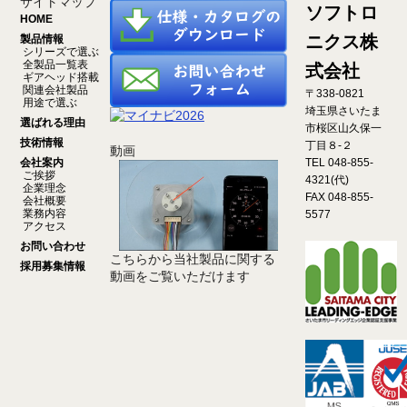
サイトマップ
ソフトロ
HOME
ニクス株
製品情報
シリーズで選ぶ
全製品一覧表
式会社
ギアヘッド搭載
関連会社製品
〒338-0821
用途で選ぶ
埼玉県さいたま
選ばれる理由
市桜区山久保一
技術情報
丁目８-２
動画
会社案内
TEL 048-855-
ご挨拶
4321(代)
企業理念
FAX 048-855-
会社概要
業務内容
5577
アクセス
お問い合わせ
こちらから当社製品に関する
採用募集情報
動画をご覧いただけます