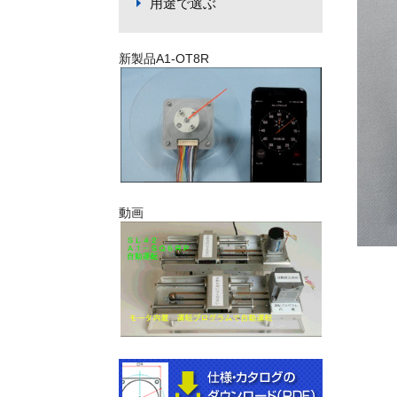
用途で選ぶ
新製品A1-OT8R
動画