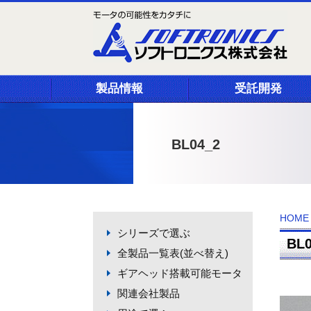
製品情報
受託開発
BL04_2
HOME
シリーズで選ぶ
BL
全製品一覧表(並べ替え)
ギアヘッド搭載可能モータ
関連会社製品