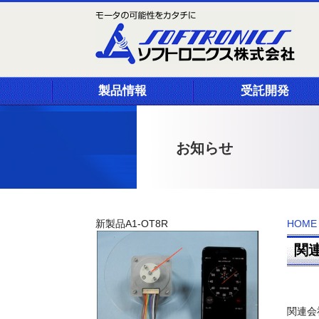
製品情報
受託開発
お知らせ
新製品A1-OT8R
HOME
関連
関連会