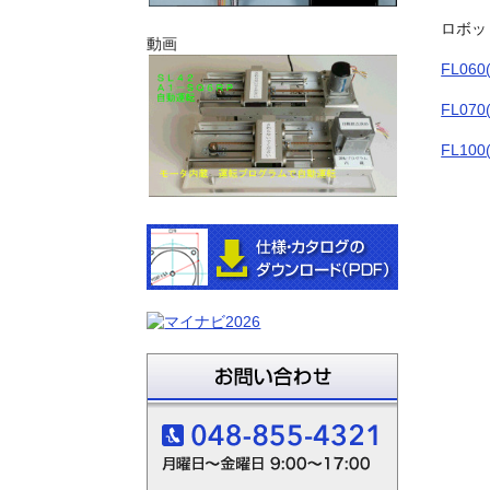
ロボッ
動画
FL06
FL07
FL10