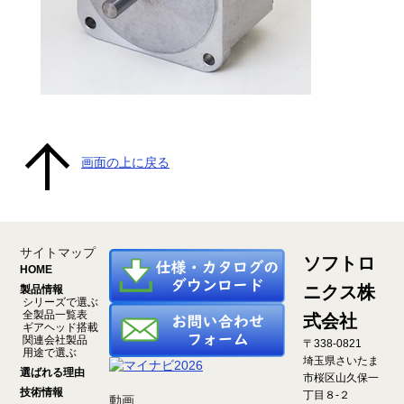
画面の上に戻る
サイトマップ
ソフトロ
HOME
ニクス株
製品情報
シリーズで選ぶ
全製品一覧表
式会社
ギアヘッド搭載
関連会社製品
〒338-0821
用途で選ぶ
埼玉県さいたま
選ばれる理由
市桜区山久保一
技術情報
丁目８-２
動画