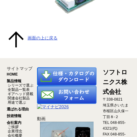
画面の上に戻る
サイトマップ
ソフトロ
HOME
ニクス株
製品情報
シリーズで選ぶ
全製品一覧表
式会社
ギアヘッド搭載
関連会社製品
〒338-0821
用途で選ぶ
埼玉県さいたま
選ばれる理由
市桜区山久保一
技術情報
丁目８-２
動画
会社案内
TEL 048-855-
ご挨拶
4321(代)
企業理念
FAX 048-855-
会社概要