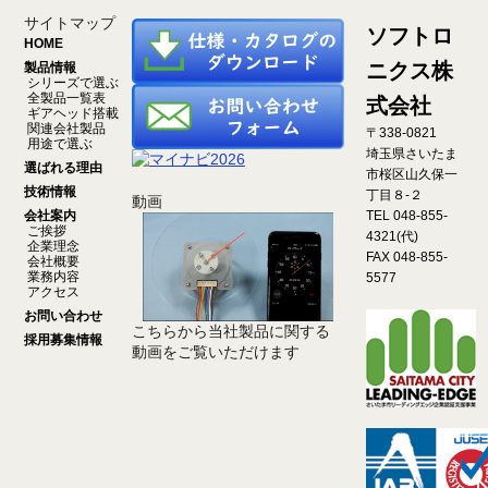
サイトマップ
ソフトロ
HOME
ニクス株
製品情報
シリーズで選ぶ
全製品一覧表
式会社
ギアヘッド搭載
関連会社製品
〒338-0821
用途で選ぶ
埼玉県さいたま
選ばれる理由
市桜区山久保一
技術情報
丁目８-２
動画
会社案内
TEL 048-855-
ご挨拶
4321(代)
企業理念
FAX 048-855-
会社概要
業務内容
5577
アクセス
お問い合わせ
こちらから当社製品に関する
採用募集情報
動画をご覧いただけます