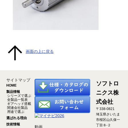
画面の上に戻る
サイトマップ
ソフトロ
HOME
ニクス株
製品情報
シリーズで選ぶ
全製品一覧表
式会社
ギアヘッド搭載
関連会社製品
〒338-0821
用途で選ぶ
埼玉県さいたま
選ばれる理由
市桜区山久保一
技術情報
丁目８-２
動画